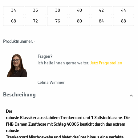
34
36
38
40
42
44
68
72
76
80
84
88
Produktnummer:
-
Fragen?
Ich helfe Ihnen gerne weiter.
Jetzt Frage stellen
Celina Wimmer
Beschreibung
Der
robuste Klassiker aus stabilem Trenkercord und 1 Zollstocktasche. Die
FHB Damen Zunfthose mit Schlag 40006 besticht durch das extrem
robuste
Trenkercord Mischgewebe und bietet darüber hinaus eine perfekte