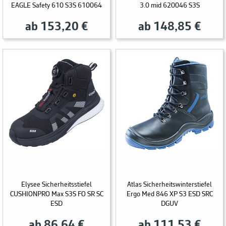
EAGLE Safety 610 S3S 610064
3.0 mid 620046 S3S
ab 153,20 €
ab 148,85 €
Elysee Sicherheitsstiefel
Atlas Sicherheitswinterstiefel
CUSHIONPRO Max S3S FO SR SC
Ergo Med 846 XP S3 ESD SRC
ESD
DGUV
ab 86,64 €
ab 111,53 €