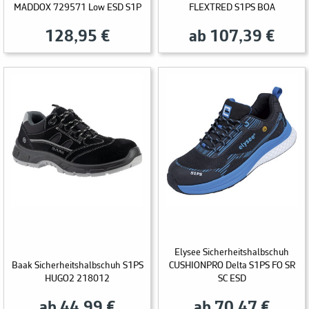
MADDOX 729571 Low ESD S1P
FLEXTRED S1PS BOA
128,95 €
ab 107,39 €
Elysee Sicherheitshalbschuh
Baak Sicherheitshalbschuh S1PS
CUSHIONPRO Delta S1PS FO SR
HUGO2 218012
SC ESD
ab 44,99 €
ab 70,47 €