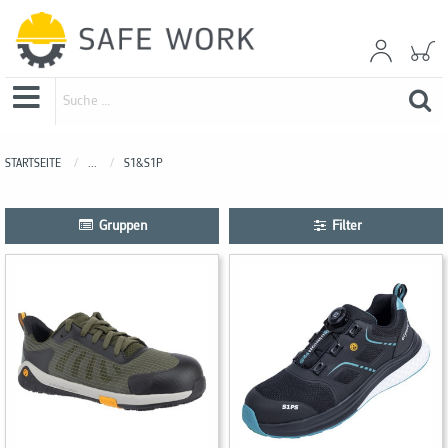
STARTSEITE
...
S1&S1P
Gruppen
Filter