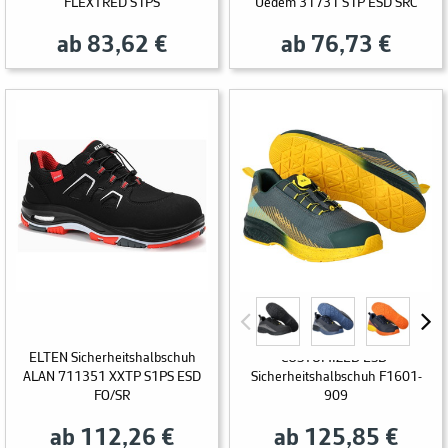
FLEXTRED S1PS
Uedem 31731 S1P ESD SRC
ab 83,62 €
ab 76,73 €
MASCOT FOOTWEAR
ELTEN Sicherheitshalbschuh
CUSTOMIZED ESD-
ALAN 711351 XXTP S1PS ESD
Sicherheitshalbschuh F1601-
FO/SR
909
ab 112,26 €
ab 125,85 €