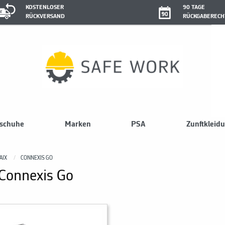
KOSTENLOSER
90 TAGE
RÜCKVERSAND
RÜCKGABERECH
sschuhe
Marken
PSA
Zunftkleid
AIX
CONNEXIS GO
 Connexis Go