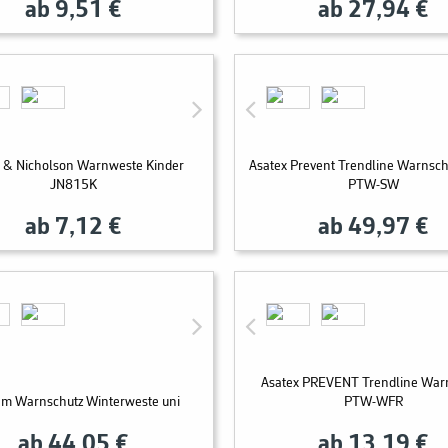
ab 9,51 €
ab 27,94 €
 & Nicholson Warnweste Kinder
Asatex Prevent Trendline Warnsc
JN815K
PTW-SW
ab 7,12 €
ab 49,97 €
Asatex PREVENT Trendline War
m Warnschutz Winterweste uni
PTW-WFR
ab 44,05 €
ab 13,19 €