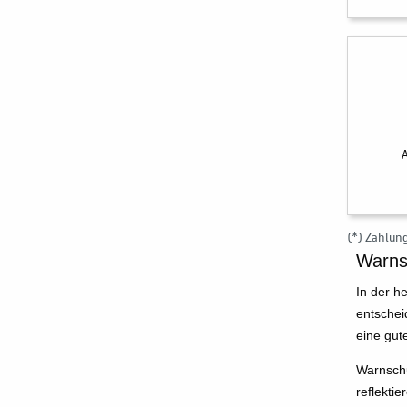
(*) Zahlun
Warnsc
In der h
entschei
eine gut
Warnschu
reflekti