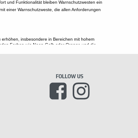
ort und Funktionalität bleiben Warnschutzwesten ein
– mit einer Warnschutzweste, die allen Anforderungen
 zu erhöhen, insbesondere in Bereichen mit hohem
enden Farben wie Neon-Gelb oder Orange und die
ies ist besonders wichtig bei schlechtem Wetter, in der
nen.
lassen zu werden. Die wichtigste Norm ist die EN ISO
FOLLOW US
igkeit definiert. Eine Weste, die dieser Norm
tellen, in der Logistik oder im Straßenbau eingesetzt
ter, Straßenarbeiter, Müllentsorger,
eit zu erhöhen und Unfälle zu vermeiden. Auch im
llsets im Auto, sind sie eine sinnvolle Ergänzung.