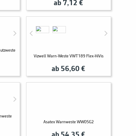
ab 7,12 €
hutzweste
Vizwell Warn-Weste VWT189 Flex-HiVis
ab 56,60 €
nweste
Asatex Warnweste WW05G2
ab 54,35 €