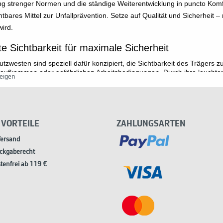
ng strenger Normen und die ständige Weiterentwicklung in puncto Komf
htbares Mittel zur Unfallprävention. Setze auf Qualität und Sicherheit 
wird.
e Sichtbarkeit für maximale Sicherheit
tzwesten sind speziell dafür konzipiert, die Sichtbarkeit des Trägers
aufkommen oder gefährlichen Arbeitsbedingungen. Durch ihre leucht
eigen
renden Streifen sind sie bei allen Lichtverhältnissen gut zu erkennen. D
g oder bei Nacht, wenn die Sichtverhältnisse eingeschränkt sein kön
und Standards für Qualität und Sicherheit
a müssen Warnschutzwesten strenge Normen erfüllen, um als PSA zuge
 VORTEILE
ZAHLUNGSARTEN
ie Anforderungen an das Material, die Farbgebung und die Reflexionsfäh
Versand
ht, bietet nachweislich den höchsten Schutzgrad und darf auch auf Baus
ckgaberecht
tenfrei ab 119 €
ndung in verschiedenen Branchen
tzwesten kommen in einer Vielzahl von Branchen zum Einsatz. Bauarbei
itsdienste und Lagerarbeiter tragen sie regelmäßig, um ihre Sichtbark
 Bereich, zum Beispiel beim Joggen im Dunkeln oder als Teil eines Notfa
rt und Passform