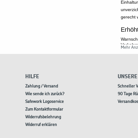
Einhaltu
unverzic
gerecht 
Erhöht
Warnschu
Verkehrs
Mehr Anz
reflektie
Dämmerun
Norm
In Europ
HILFE
UNSERE
20471, d
Zahlung / Versand
Schneller 
entspric
Wie sende ich zurück?
90 Tage Rü
werden.
Safework Logoservice
Versandkos
Verwe
Zum Kontaktformular
Widerrufsbelehrung
Warnschu
Sicherhe
Widerruf erklären
privaten
Komfo