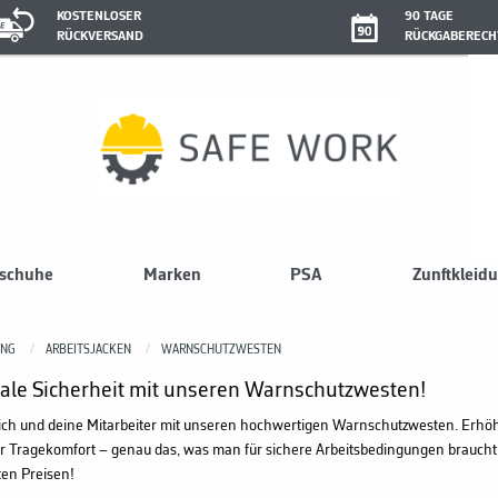
KOSTENLOSER
90 TAGE
RÜCKVERSAND
RÜCKGABERECH
sschuhe
Marken
PSA
Zunftkleid
UNG
ARBEITSJACKEN
WARNSCHUTZWESTEN
le Sicherheit mit unseren Warnschutzwesten!
ich und deine Mitarbeiter mit unseren hochwertigen Warnschutzwesten. Erhöhte
er Tragekomfort – genau das, was man für sichere Arbeitsbedingungen braucht. B
ten Preisen!