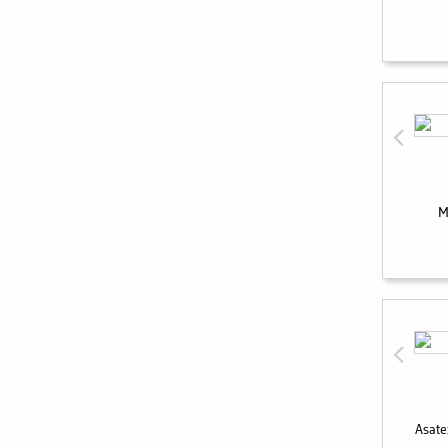
M
Asat