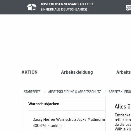
KOSTENLOSER VERSAND AB 119 €
(INNERHALB DEUTSCHLANDS)
AKTION
Arbeitskleidung
Arbeit
STARTSEITE
ARBEITSKLEIDUNG & ARBEITSSCHUTZ
ARBEITSKLEID
Warnschutzjacken
Alles 
Entdecken
Dassy Herren Warnschutz Jacke Multinorm
reflektie
du die pa
300374 Franklin
Wähle klu