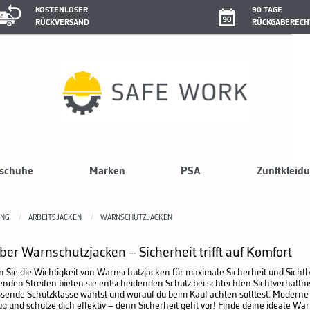
KOSTENLOSER
90 TAGE
RÜCKVERSAND
RÜCKGABERECH
sschuhe
Marken
PSA
Zunftkleid
UNG
ARBEITSJACKEN
WARNSCHUTZJACKEN
über Warnschutzjacken – Sicherheit trifft auf Komfort
 Sie die Wichtigkeit von Warnschutzjacken für maximale Sicherheit und Sichtba
renden Streifen bieten sie entscheidenden Schutz bei schlechten Sichtverhältn
ssende Schutzklasse wählst und worauf du beim Kauf achten solltest. Moderne
g und schütze dich effektiv – denn Sicherheit geht vor! Finde deine ideale Warn