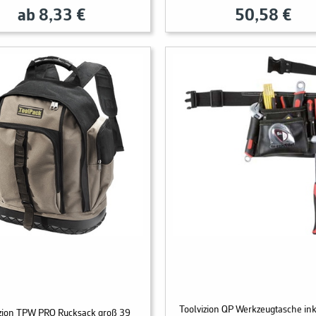
ab 8,33 €
50,58 €
Toolvizion QP Werkzeugtasche inkl
izion TPW PRO Rucksack groß 39