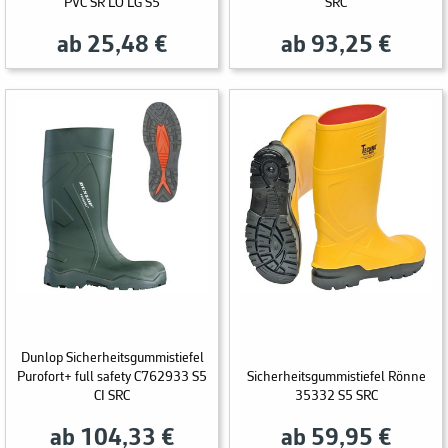
PVC SR LO LG S5
SRC
ab 25,48 €
ab 93,25 €
Dunlop Sicherheitsgummistiefel
Purofort+ full safety C762933 S5
Sicherheitsgummistiefel Rönne
CI SRC
35332 S5 SRC
ab 104,33 €
ab 59,95 €