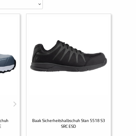
schuh
Baak Sicherheitshalbschuh Stan 5518 S3
E
SRC ESD