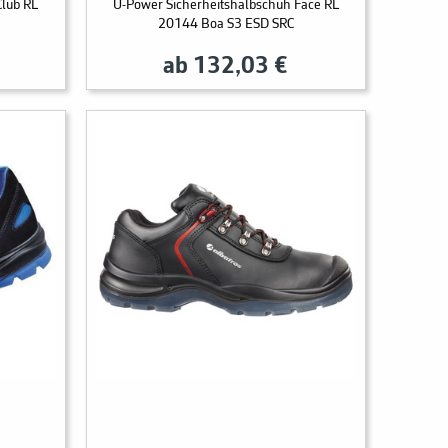
Club RL
U-Power Sicherheitshalbschuh Face RL
20144 Boa S3 ESD SRC
ab 132,03 €