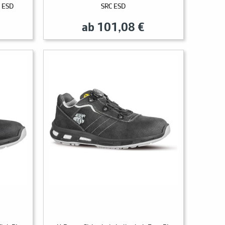
C ESD
SRC ESD
ab 101,08 €