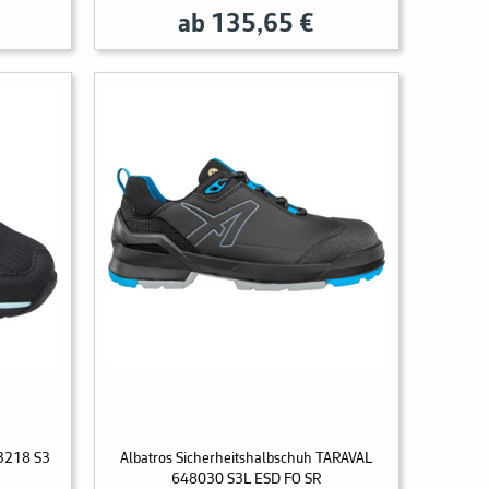
ab 135,65 €
 3218 S3
Albatros Sicherheitshalbschuh TARAVAL
648030 S3L ESD FO SR