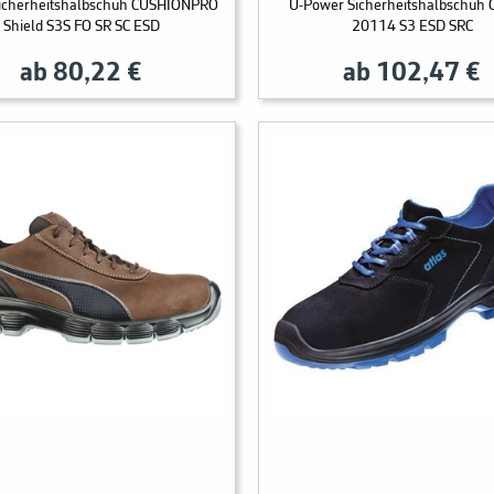
Sicherheitshalbschuh CUSHIONPRO
U-Power Sicherheitshalbschuh 
Shield S3S FO SR SC ESD
20114 S3 ESD SRC
ab 80,22 €
ab 102,47 €