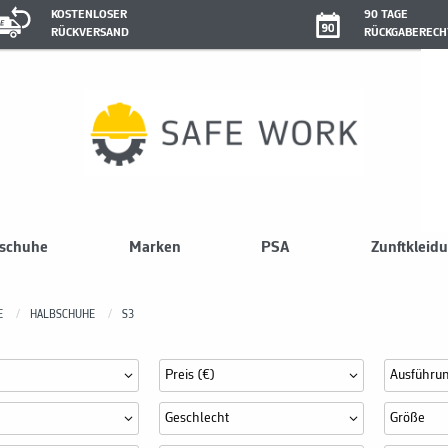
KOSTENLOSER
90 TAGE
RÜCKVERSAND
RÜCKGABERECH
sschuhe
Marken
PSA
Zunftkleid
E
HALBSCHUHE
S3
Preis (€)
Ausführu
Geschlecht
Größe