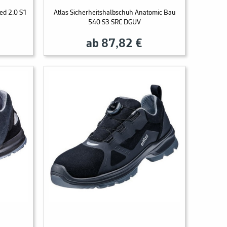
red 2.0 S1
Atlas Sicherheitshalbschuh Anatomic Bau
540 S3 SRC DGUV
ab 87,82 €