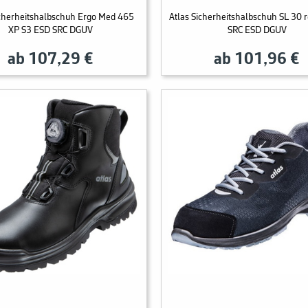
icherheitshalbschuh Ergo Med 465
Atlas Sicherheitshalbschuh SL 30 
XP S3 ESD SRC DGUV
SRC ESD DGUV
ab 107,29 €
ab 101,96 €