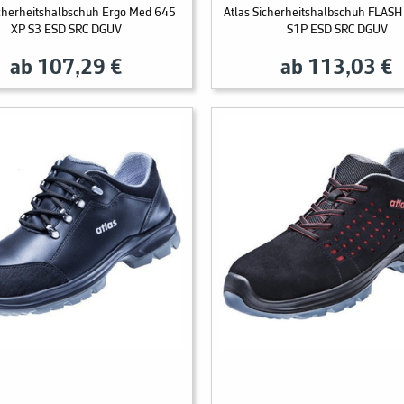
icherheitshalbschuh Ergo Med 645
Atlas Sicherheitshalbschuh FLAS
XP S3 ESD SRC DGUV
S1P ESD SRC DGUV
ab 107,29 €
ab 113,03 €