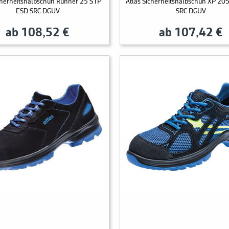
cherheitshalbschuh Runner 25 S1P
Atlas Sicherheitshalbschuh XP 20
ESD SRC DGUV
SRC DGUV
ab 108,52 €
ab 107,42 €