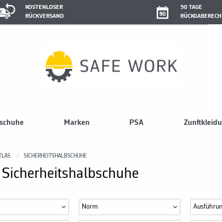
KOSTENLOSER
90 TAGE
RÜCKVERSAND
RÜCKGABERECH
sschuhe
Marken
PSA
Zunftkleid
TLAS
SICHERHEITSHALBSCHUHE
 Sicherheitshalbschuhe
Norm
Ausführu