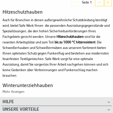
Seite 1
1
>>
6
Hitzeschutzhauben
Auch für Branchen in denen außergewöhnliche Schutzkleidung benötigt
wird, bietet Safe Work Ihnen die passenden Ausrüstungsgegenstände und
Speziallösungen, die den hohen Sicherheitsanforderungen Ihres
Fachgebiets gerecht werden. Unsere
Hitzeschutzhauben
sind für die
rauesten Arbeitsplätze und zum Teil
bis zu 1000 °C hitzeresistent
. Die
Schweißerhauben und Schweißermützen aus unserem Sortiment bieten
Ihnen optimalen Schutz gegen Funkenflug und bestehen aus modernsten
feuerfesten Textilgemischen. Safe Work sorgt für eine optimale
Ausrüstung, damit Sie sorgenlos Ihrer Arbeit nachgehen können und sich
keine Gedanken über Verbrennungen und Funkenschlag machen
brauchen.
Winterunterziehhauben
Mehr Anzeigen
Arbeitsschutz spielt im Winter eine noch größere Rolle als sonst. Aufgrund
der eisigen Temperaturen können Helm und andere
HILFE
Ausrüstungsgegenstände zu einen unangenehmem Gefühl auf der Haut
UNSERE VORTEILE
führen. Vereisen Kunststoffteile oder andere, nicht textile, Bestandteile