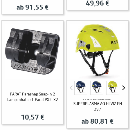
49,96 €
ab 91,55 €
PARAT Parasnap Snap-In 2
KASK Schutzhelm
Lampenhalter f. Parat PX2, X2
SUPERPLASMA AQ HI VIZ EN
397
10,57 €
ab 80,81 €