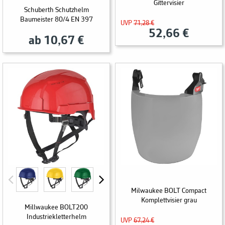
Gittervisier
Schuberth Schutzhelm
Baumeister 80/4 EN 397
UVP
71,28 €
52,66 €
ab 10,67 €
Milwaukee BOLT Compact
Komplettvisier grau
Millwaukee BOLT200
Industriekletterhelm
UVP
67,24 €