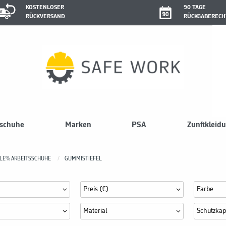
KOSTENLOSER
90 TAGE
RÜCKVERSAND
RÜCKGABERECH
sschuhe
Marken
PSA
Zunftkleid
LE% ARBEITSSCHUHE
GUMMISTIEFEL
Preis (€)
Farbe
Material
Schutzka