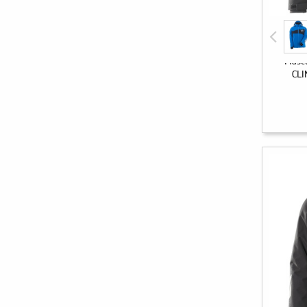
Masco
CLI