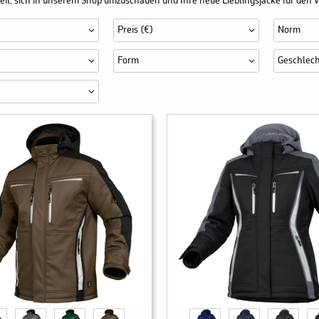
it, sich in unserem Shop umzuschauen und Ihre neue Lieblingsjacke für den W
Preis (€)
Norm
Form
Geschlech