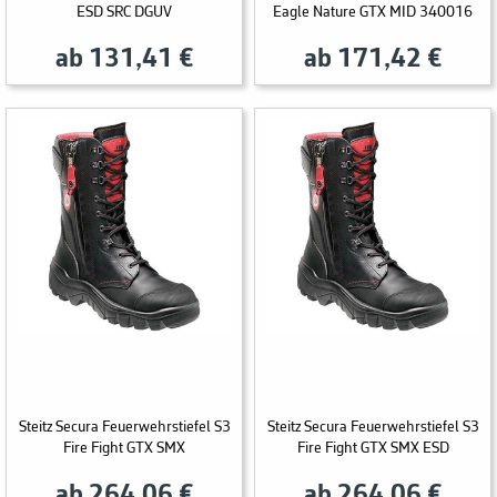
ESD SRC DGUV
Eagle Nature GTX MID 340016
ab 131,41 €
ab 171,42 €
Steitz Secura Feuerwehrstiefel S3
Steitz Secura Feuerwehrstiefel S3
Fire Fight GTX SMX
Fire Fight GTX SMX ESD
ab 264,06 €
ab 264,06 €