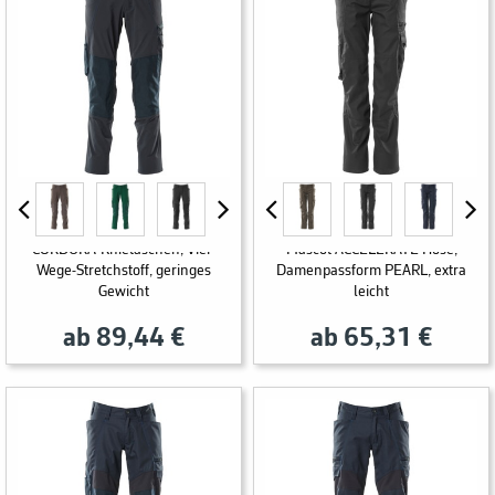
Mascot ACCELERATE Hose mit
CORDURA-Knietaschen, Vier-
Mascot ACCELERATE Hose,
Wege-Stretchstoff, geringes
Damenpassform PEARL, extra
Gewicht
leicht
ab 89,44 €
ab 65,31 €