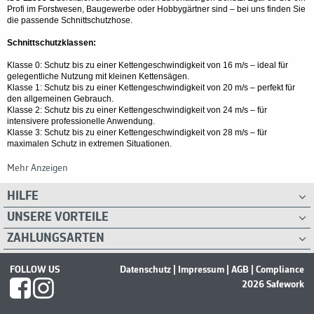
Profi im Forstwesen, Baugewerbe oder Hobbygärtner sind – bei uns finden Sie
die passende Schnittschutzhose.
Schnittschutzklassen:
Klasse 0: Schutz bis zu einer Kettengeschwindigkeit von 16 m/s – ideal für
gelegentliche Nutzung mit kleinen Kettensägen.
Klasse 1: Schutz bis zu einer Kettengeschwindigkeit von 20 m/s – perfekt für
den allgemeinen Gebrauch.
Klasse 2: Schutz bis zu einer Kettengeschwindigkeit von 24 m/s – für
intensivere professionelle Anwendung.
Klasse 3: Schutz bis zu einer Kettengeschwindigkeit von 28 m/s – für
maximalen Schutz in extremen Situationen.
Beinschutzklassen:
Mehr Anzeigen
Typ A:
HILFE
UNSERE VORTEILE
Typ A ist für professionelle Waldarbeiter gedacht, die besonders
gut geschult sind. Diese Schutzkleidung schützt die komplette
ZAHLUNGSARTEN
Vorderseite der Hose, zusätzlich 5 cm auf der Innenseite des
rechten Beins und 5 cm auf der Außenseite des linken Beins.
FOLLOW US
Datenschutz
|
Impressum
|
AGB
|
Compliance
Der Schutzbereich beginnt maximal 5 cm über dem unteren
2026 Safework
Ende der Hose und endet 20 cm über dem Schritt. Beim
Hosenschlitz darf es eine kleine Lücke von bis zu 3 cm im