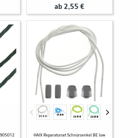
ab 2,55 €
o 905012
HAIX Reparaturset Schnürsenkel BE low