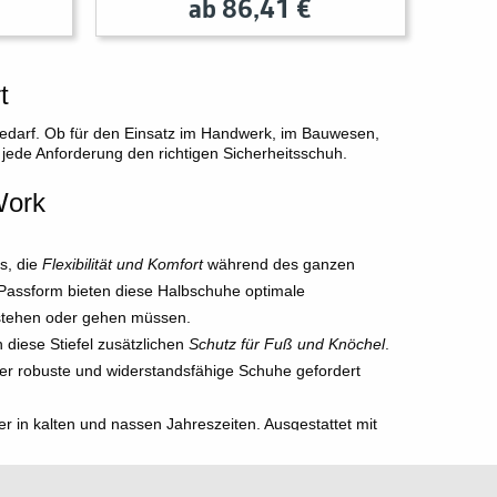
ab 86,41 €
t
bedarf. Ob für den Einsatz im Handwerk, im Bauwesen,
r jede Anforderung den richtigen Sicherheitsschuh.
Work
s, die
Flexibilität und Komfort
während des ganzen
 Passform bieten diese Halbschuhe optimale
l stehen oder gehen müssen.
 diese Stiefel zusätzlichen
Schutz für Fuß und Knöchel
.
i der robuste und widerstandsfähige Schuhe gefordert
ter in kalten und nassen Jahreszeiten. Ausgestattet mit
e Ihre Füße auch bei widrigsten Wetterbedingungen warm