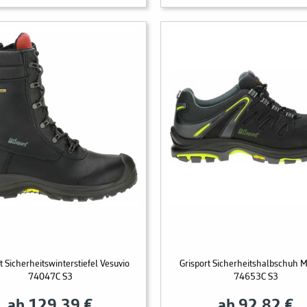
t Sicherheitswinterstiefel Vesuvio
Grisport Sicherheitshalbschuh 
74047C S3
74653C S3
ab 129,39 €
ab 92,82 €