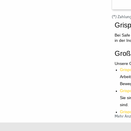
(*) Zahlun
Grisp
Bei Safe
in der I
Groß
Unsere G
Grisp
Arbei
Beweg
Grispo
Sie si
sind.
Grispo
Mehr Anz
wärme
und tr