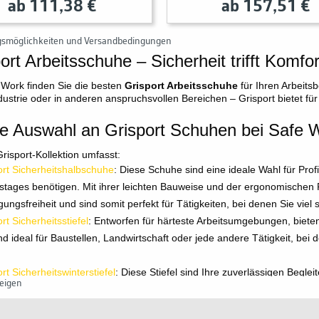
ab 111,38 €
ab 157,51 €
gsmöglichkeiten und Versandbedingungen
ort Arbeitsschuhe – Sicherheit trifft Komfor
 Work finden Sie die besten
Grisport Arbeitsschuhe
für Ihren Arbeits
ndustrie oder in anderen anspruchsvollen Bereichen – Grisport bietet fü
e Auswahl an Grisport Schuhen bei Safe 
risport-Kollektion umfasst:
ort Sicherheitshalbschuhe
: Diese Schuhe sind eine ideale Wahl für Profi
tstages benötigen. Mit ihrer leichten Bauweise und der ergonomischen
ungsfreiheit und sind somit perfekt für Tätigkeiten, bei denen Sie vie
rt Sicherheitsstiefel
: Entworfen für härteste Arbeitsumgebungen, bieten
nd ideal für Baustellen, Landwirtschaft oder jede andere Tätigkeit, be
rt Sicherheitswinterstiefel
: Diese Stiefel sind Ihre zuverlässigen Beglei
eigen
isolierenden Materialien und wasserdichten Eigenschaften
, halten si
ocken. Ideal für Außenarbeiten im Winter.