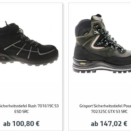
Sicherheitsstiefel Rush 701619C S3
Grisport Sicherheitsstiefel Pos
ESD SRC
702325C GTX S3 SRC
ab 100,80 €
ab 147,02 €