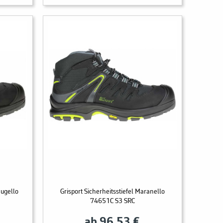
Mugello
Grisport Sicherheitsstiefel Maranello
74651C S3 SRC
ab 96,53 €