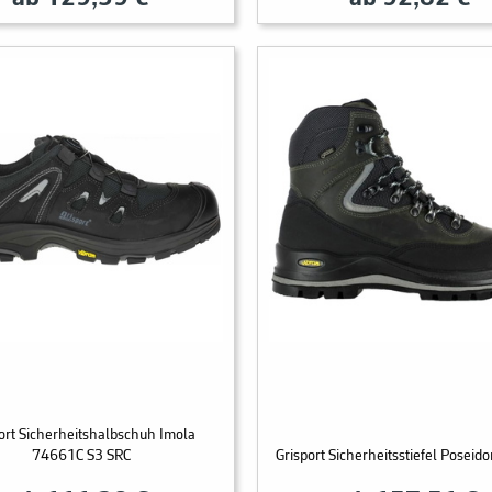
ort Sicherheitshalbschuh Imola
74661C S3 SRC
Grisport Sicherheitsstiefel Poseid