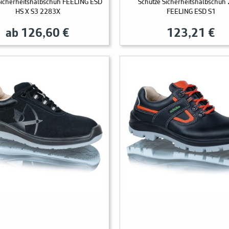
Sicherheitshalbschuh FEELING ESD
Schütze Sicherheitshalbschuh
HS X S3 2283X
FEELING ESD S1
ab 126,60 €
123,21 €