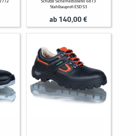
 2772
Schütze Sicherheitsstiefel 6813
Stahlbauprofi ESD S3
ab 140,00 €