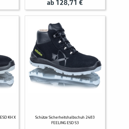
ab 128,71 €
G ESD KH X
Schütze Sicherheitshalbschuh 2483
FEELING ESD S3