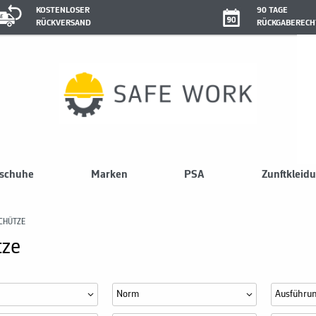
KOSTENLOSER
90 TAGE
RÜCKVERSAND
RÜCKGABERECH
sschuhe
Marken
PSA
Zunftkleid
CHÜTZE
tze
Norm
Ausführu