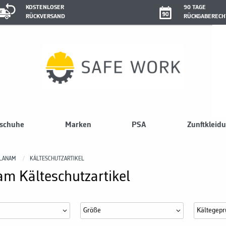
KOSTENLOSER
90 TAGE
RÜCKVERSAND
RÜCKGABERECH
sschuhe
Marken
PSA
Zunftkleid
LANAM
KÄLTESCHUTZARTIKEL
m Kälteschutzartikel
Größe
Kältegeprü