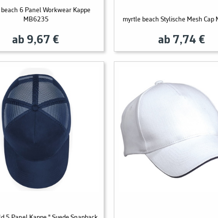
e beach 6 Panel Workwear Kappe
MB6235
myrtle beach Stylische Mesh Ca
ab 9,67 €
ab 7,74 €
ld 5 Panel Kappe " Suede Snapback