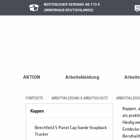
KOSTENLOSER VERSAND AB 119 €
(INNERHALB DEUTSCHLANDS)
AKTION
Arbeitskleidung
Arbeit
STARTSEITE
ARBEITSKLEIDUNG & ARBEITSSCHUTZ
ARBEITSKLEID
Kappen, a
Kappen
als prakt
Häufig wer
Beechfield 5 Panel Cap Suede Snapback
Entdecke 
Trucker
Berufsall