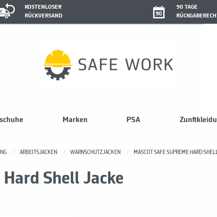
KOSTENLOSER
90 TAGE
RÜCKVERSAND
RÜCKGABERECH
sschuhe
Marken
PSA
Zunftkleid
UNG
ARBEITSJACKEN
WARNSCHUTZJACKEN
MASCOT SAFE SUPREME HARD SHEL
Hard Shell Jacke