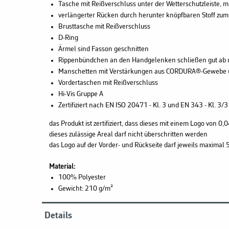
Tasche mit Reißverschluss unter der Wetterschutzleiste, mit
verlängerter Rücken durch herunter knöpfbaren Stoff zum
Brusttasche mit Reißverschluss
D-Ring
Ärmel sind Fasson geschnitten
Rippenbündchen an den Handgelenken schließen gut ab u
Manschetten mit Verstärkungen aus CORDURA®-Gewebe u
Vordertaschen mit Reißverschluss
Hi-Vis Gruppe A
Zertifiziert nach EN ISO 20471 - Kl. 3 und EN 343 - Kl. 3/3
das Produkt ist zertifiziert, dass dieses mit einem Logo von 
dieses zulässige Areal darf nicht überschritten werden
das Logo auf der Vorder- und Rückseite darf jeweils maxima
Material:
100% Polyester
Gewicht: 210 g/m²
Details