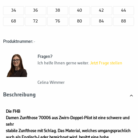
34
36
38
40
42
44
68
72
76
80
84
88
Produktnummer:
-
Fragen?
Ich helfe Ihnen gerne weiter.
Jetzt Frage stellen
Celina Wimmer
Beschreibung
Die FHB
Damen Zunfthose 70006 aus Zwirn-Doppel-Pilot ist eine schwere und
sehr
stabile Zunfthose mit Schlag. Das Material, welches umgangsprachlich
auch als Englisch-Leder bezeichnet wird, besitzt eine hohe