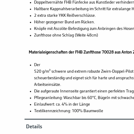
Doppeltvernähte FHB Fünfecke aus Kunstleder verhindern
Haltbare Kappnahtverarbeitung im Schritt für extralange H
2 extra starke YKK Reißverschlüsse.
Höher gezogener Bund am Rücken.
Knöpfe mit Ascolite-Befestigung zum Anbringen des Hose
Zunfthose ohne Schlag (Weite 48cm)
Materialeigenschaften der FHB Zunfthose 70028 aus Anton Z
Der
520 g/m² schwere und extrem robuste Zwirn-Doppel-Pilot 
scheuerbeständig und eignet sich für harte und anspruchs
Arbeitseinsätze.
Die aufgeraute Innenseite garantiert einen perfekten Trag
Pflegeanleitung: Waschbar bis 60°C, Bügeln mit schwacher
Einlaufwert: ca. 4% in der Länge
Textilkennzeichnung: 100% Baumwolle
Details