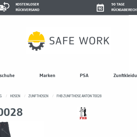
KOSTENLOSER
90 TAGE
RÜCKVERSAND
RÜCKGABERECH
sschuhe
Marken
PSA
Zunftkleid
G
HOSEN
ZUNFTHOSEN
FHB ZUNFTHOSE ANTON 70028
70028