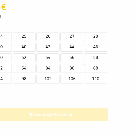
 €
d
24
25
26
27
28
30
40
42
44
46
50
52
54
56
58
62
64
84
86
88
94
98
102
106
110
Stück in den Warenkorb