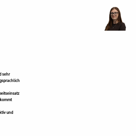
d sehr
gsprachlich
eitseinsatz
e kommt
tiv und