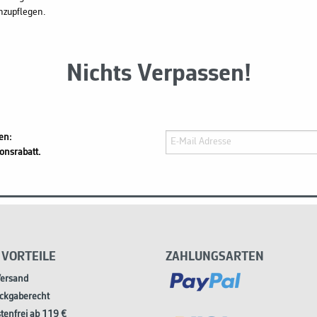
hzupflegen.
Nichts Verpassen!
en:
onsrabatt.
 VORTEILE
ZAHLUNGSARTEN
Versand
ckgaberecht
tenfrei ab 119 €