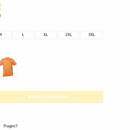
€
d
M
L
XL
2XL
3XL
Stück in den Warenkorb
Fragen?