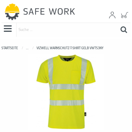
STARTSEITE
...
VIZWELL WARNSCHUTZ-T-SHIRT GELB VWTS3NY