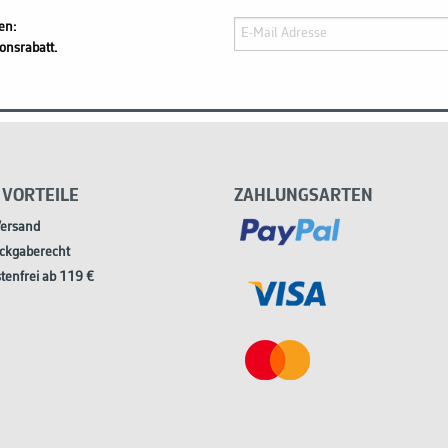
en:
onsrabatt.
 VORTEILE
ZAHLUNGSARTEN
Versand
ckgaberecht
tenfrei ab 119 €