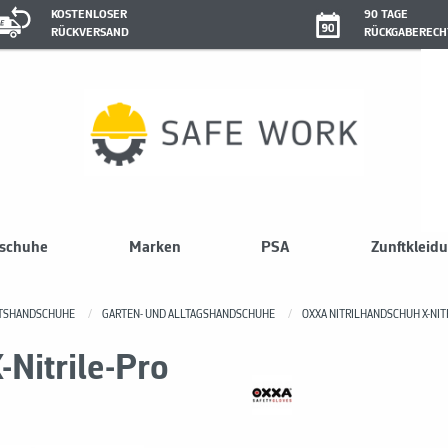
KOSTENLOSER
90 TAGE
RÜCKVERSAND
RÜCKGABERECH
sschuhe
Marken
PSA
Zunftkleid
ITSHANDSCHUHE
GARTEN- UND ALLTAGSHANDSCHUHE
OXXA NITRILHANDSCHUH X-NI
Nitrile-Pro