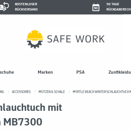
KOSTENLOSER
90 TAGE
RÜCKVERSAND
RÜCKGABERECH
sschuhe
Marken
PSA
Zunftkleid
UNG
ACCESSOIRES
MÜTZEN & SCHALE
MYRTLE BEACH WINTER SCHLAUCHTUCH M
hlauchtuch mit
en MB7300