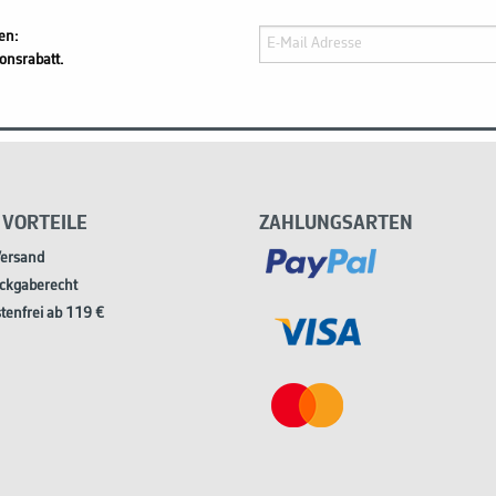
en:
onsrabatt.
 VORTEILE
ZAHLUNGSARTEN
Versand
ckgaberecht
tenfrei ab 119 €