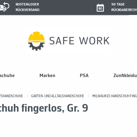
KOSTENLOSER
90 TAGE
RÜCKVERSAND
RÜCKGABERECH
sschuhe
Marken
PSA
Zunftkleid
ITSHANDSCHUHE
GARTEN- UND ALLTAGSHANDSCHUHE
MILWAUKEE HANDSCHUH FIN
uh fingerlos, Gr. 9