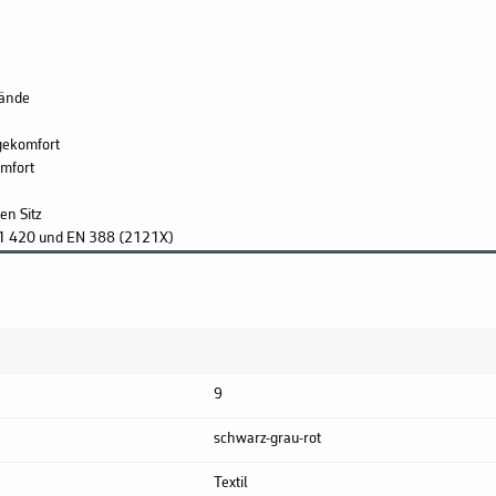
tände
gekomfort
omfort
en Sitz
O 21 420 und EN 388 (2121X)
9
schwarz-grau-rot
Textil