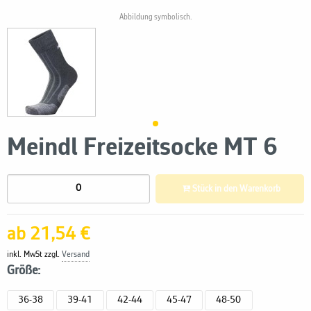
Abbildung symbolisch.
Meindl Freizeitsocke MT 6
Stück in den Warenkorb
ab 21,54 €
inkl. MwSt zzgl.
Versand
Größe:
36-38
39-41
42-44
45-47
48-50