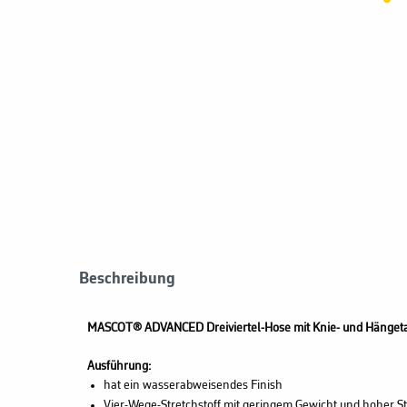
Beschreibung
MASCOT® ADVANCED Dreiviertel-Hose mit Knie- und Hänget
Ausführung:
hat ein wasserabweisendes Finish
Vier-Wege-Stretchstoff mit geringem Gewicht und hoher St