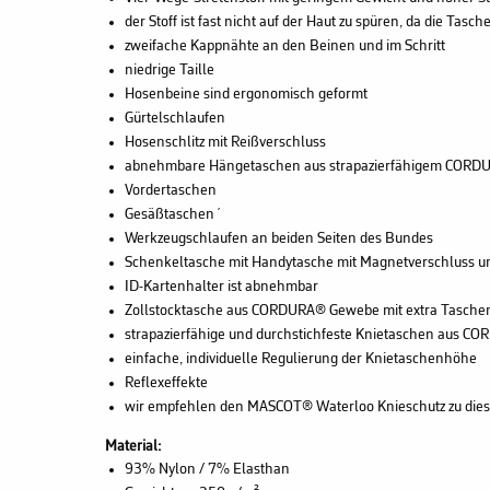
der Stoff ist fast nicht auf der Haut zu spüren, da die Tasch
zweifache Kappnähte an den Beinen und im Schritt
niedrige Taille
Hosenbeine sind ergonomisch geformt
Gürtelschlaufen
Hosenschlitz mit Reißverschluss
abnehmbare Hängetaschen aus strapazierfähigem CORDURA
Vordertaschen
Gesäßtaschen´
Werkzeugschlaufen an beiden Seiten des Bundes
Schenkeltasche mit Handytasche mit Magnetverschluss un
ID-Kartenhalter ist abnehmbar
Zollstocktasche aus CORDURA® Gewebe mit extra Tasche
strapazierfähige und durchstichfeste Knietaschen aus C
einfache, individuelle Regulierung der Knietaschenhöhe
Reflexeffekte
wir empfehlen den MASCOT® Waterloo Knieschutz zu die
Material:
93% Nylon / 7% Elasthan