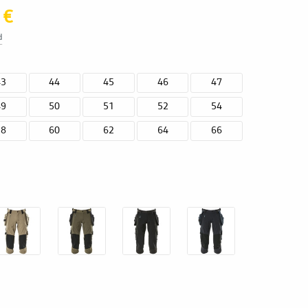
 €
d
43
44
45
46
47
49
50
51
52
54
58
60
62
64
66