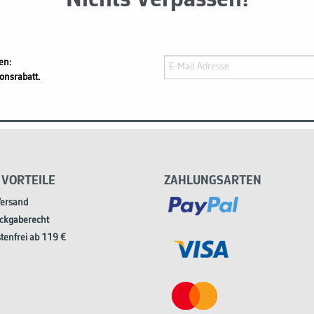
Nichts Verpassen!
en:
onsrabatt.
 VORTEILE
ZAHLUNGSARTEN
Versand
ckgaberecht
tenfrei ab 119 €