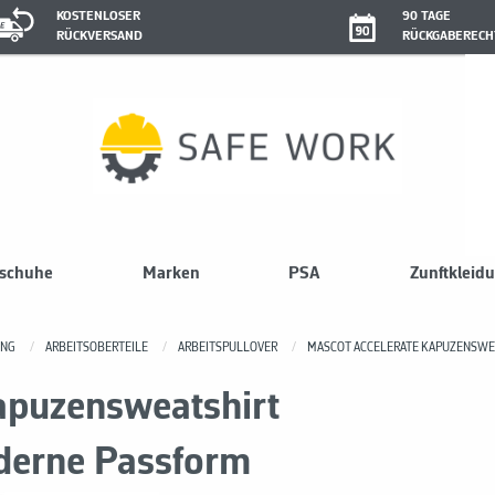
KOSTENLOSER
90 TAGE
RÜCKVERSAND
RÜCKGABERECH
sschuhe
Marken
PSA
Zunftkleid
UNG
ARBEITSOBERTEILE
ARBEITSPULLOVER
MASCOT ACCELERATE KAPUZENSWEA
puzensweatshirt
oderne Passform