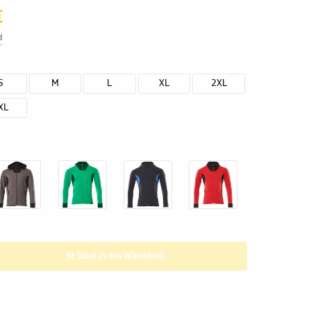
€
d
S
M
L
XL
2XL
XL
Stück in den Warenkorb