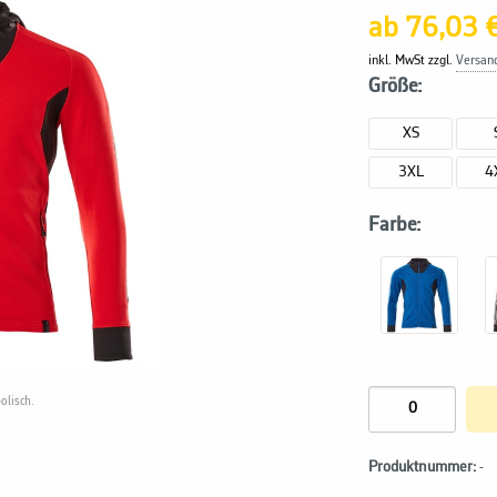
ab 76,03 
inkl. MwSt zzgl.
Versan
Größe:
XS
3XL
4
Farbe:
olisch.
Produktnummer:
-