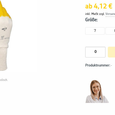
ab 4,12 €
inkl. MwSt zzgl.
Versan
Größe:
7
Produktnummer:
-
olisch.