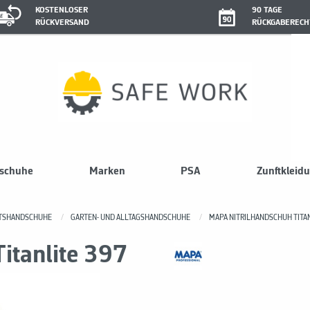
KOSTENLOSER
90 TAGE
RÜCKVERSAND
RÜCKGABERECH
sschuhe
Marken
PSA
Zunftkleid
ITSHANDSCHUHE
GARTEN- UND ALLTAGSHANDSCHUHE
MAPA NITRILHANDSCHUH TITAN
itanlite 397