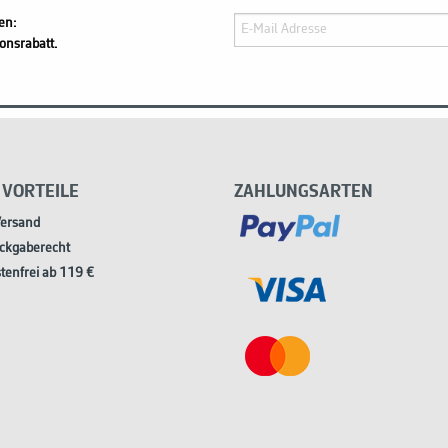
en:
onsrabatt.
 VORTEILE
ZAHLUNGSARTEN
Versand
ckgaberecht
tenfrei ab 119 €