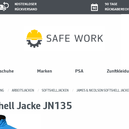
KOSTENLOSER
90 TAGE
RÜCKVERSAND
RÜCKGABERECH
sschuhe
Marken
PSA
Zunftkleid
UNG
ARBEITSJACKEN
SOFTSHELLJACKEN
JAMES & NICOLSON SOFTSHELL JACKE
hell Jacke JN135