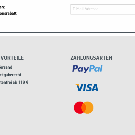
en:
onsrabatt.
 VORTEILE
ZAHLUNGSARTEN
Versand
ckgaberecht
tenfrei ab 119 €