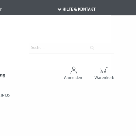
HILFE & KONTAKT
T
ung
Anmelden
Warenkorb
 JN135