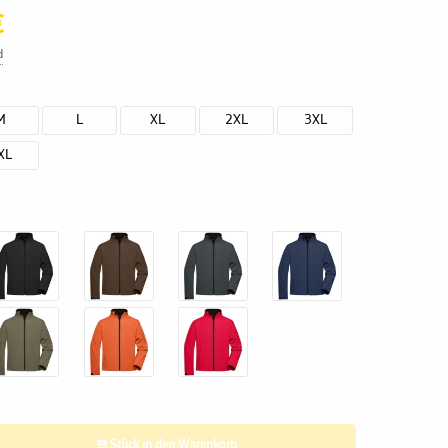
€
d
M
L
XL
2XL
3XL
XL
Stück in den Warenkorb