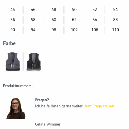
44
46
48
50
52
54
56
58
60
62
64
88
90
94
98
102
106
110
Farbe:
Produktnummer:
-
Fragen?
Ich helfe Ihnen gerne weiter.
Jetzt Frage stellen
Celina Wimmer