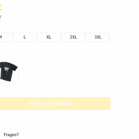
€
d
M
L
XL
2XL
3XL
Stück in den Warenkorb
Fragen?