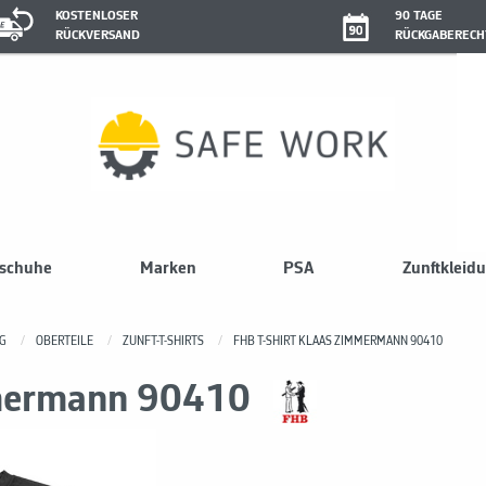
KOSTENLOSER
90 TAGE
RÜCKVERSAND
RÜCKGABERECH
sschuhe
Marken
PSA
Zunftkleid
G
OBERTEILE
ZUNFT-T-SHIRTS
FHB T-SHIRT KLAAS ZIMMERMANN 90410
mmermann 90410