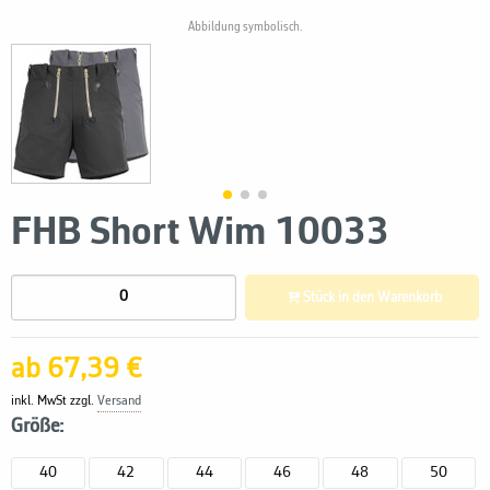
Abbildung symbolisch.
FHB Short Wim 10033
Stück in den Warenkorb
ab 67,39 €
inkl. MwSt zzgl.
Versand
Größe:
40
42
44
46
48
50