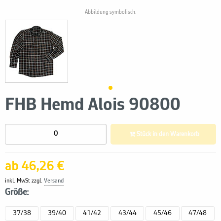
Abbildung symbolisch.
FHB Hemd Alois 90800
Stück in den Warenkorb
ab 46,26 €
inkl. MwSt zzgl.
Versand
Größe:
37/38
39/40
41/42
43/44
45/46
47/48