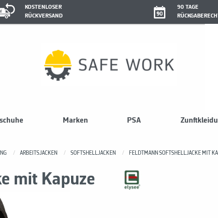
KOSTENLOSER
90 TAGE
RÜCKVERSAND
RÜCKGABERECH
sschuhe
Marken
PSA
Zunftkleid
UNG
ARBEITSJACKEN
SOFTSHELLJACKEN
FELDTMANN SOFTSHELLJACKE MIT K
ke mit Kapuze