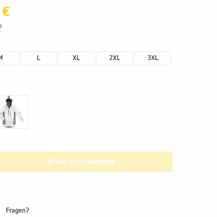
 €
d
M
L
XL
2XL
3XL
Stück in den Warenkorb
Fragen?