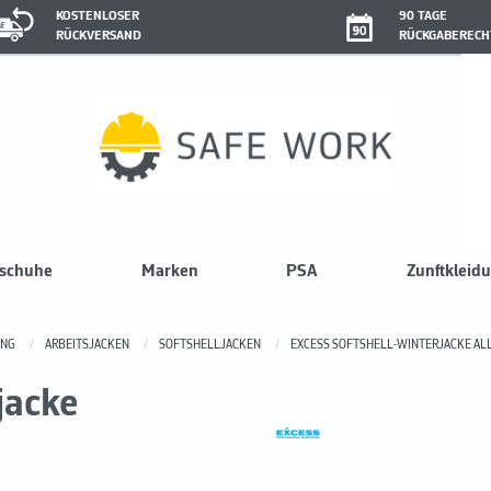
KOSTENLOSER
90 TAGE
RÜCKVERSAND
RÜCKGABERECH
sschuhe
Marken
PSA
Zunftkleid
UNG
ARBEITSJACKEN
SOFTSHELLJACKEN
EXCESS SOFTSHELL-WINTERJACKE A
jacke