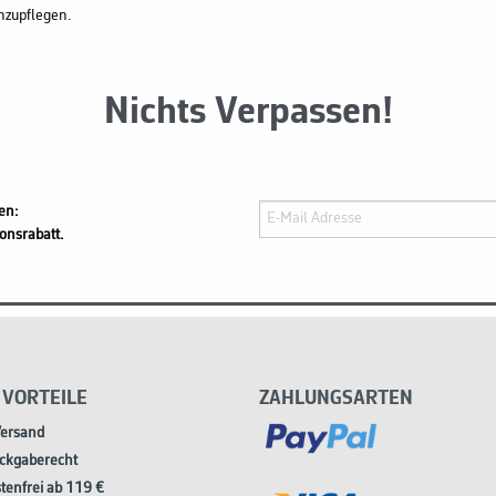
hzupflegen.
Nichts Verpassen!
en:
onsrabatt.
 VORTEILE
ZAHLUNGSARTEN
Versand
ckgaberecht
tenfrei ab 119 €