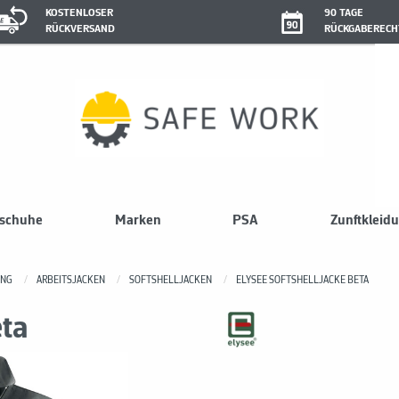
KOSTENLOSER
90 TAGE
RÜCKVERSAND
RÜCKGABERECH
sschuhe
Marken
PSA
Zunftkleid
UNG
ARBEITSJACKEN
SOFTSHELLJACKEN
ELYSEE SOFTSHELLJACKE BETA
eta