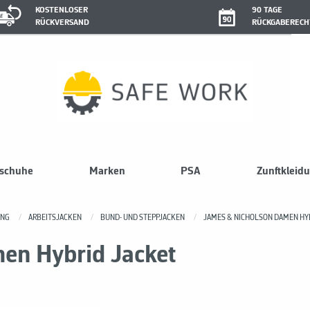
KOSTENLOSER
90 TAGE
RÜCKVERSAND
RÜCKGABERECH
sschuhe
Marken
PSA
Zunftkleid
UNG
ARBEITSJACKEN
BUND- UND STEPPJACKEN
JAMES & NICHOLSON DAMEN HY
en Hybrid Jacket