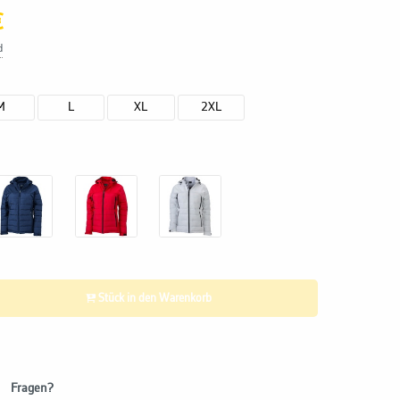
€
d
M
L
XL
2XL
Stück in den Warenkorb
Fragen?