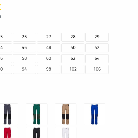
€
d
25
26
27
28
29
44
46
48
50
52
56
58
60
62
64
90
94
98
102
106