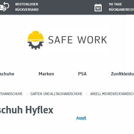
KOSTENLOSER
90 TAGE
RÜCKVERSAND
RÜCKGABERECH
sschuhe
Marken
PSA
Zunftkleid
ITSHANDSCHUHE
GARTEN- UND ALLTAGSHANDSCHUHE
ANSELL MEHRZWECKHANDSCHU
chuh Hyflex