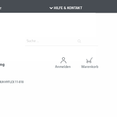
HILFE & KONTAKT
T
ung
Anmelden
Warenkorb
H HYFLEX 11-818