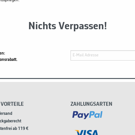
hzupflegen.
Nichts Verpassen!
en:
onsrabatt.
 VORTEILE
ZAHLUNGSARTEN
Versand
ckgaberecht
tenfrei ab 119 €