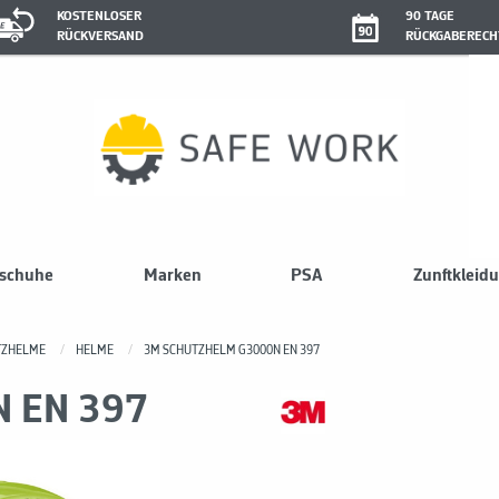
KOSTENLOSER
90 TAGE
RÜCKVERSAND
RÜCKGABERECH
sschuhe
Marken
PSA
Zunftkleid
TZHELME
HELME
3M SCHUTZHELM G3000N EN 397
N EN 397