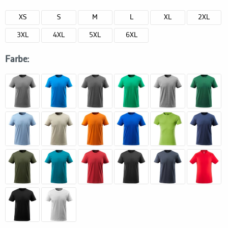
XS
S
M
L
XL
2XL
3XL
4XL
5XL
6XL
Farbe: