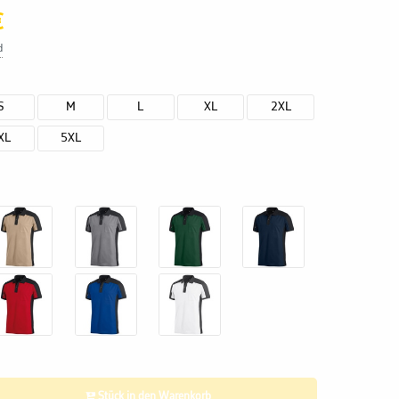
€
d
S
M
L
XL
2XL
XL
5XL
Stück in den Warenkorb