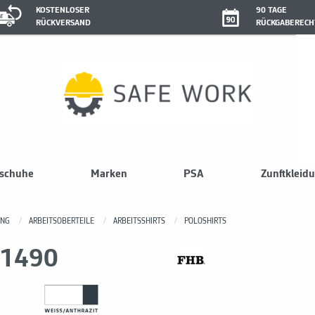
KOSTENLOSER
90 TAGE
RÜCKVERSAND
RÜCKGABERECH
sschuhe
Marken
PSA
Zunftkleid
UNG
ARBEITSOBERTEILE
ARBEITSSHIRTS
POLOSHIRTS
91490