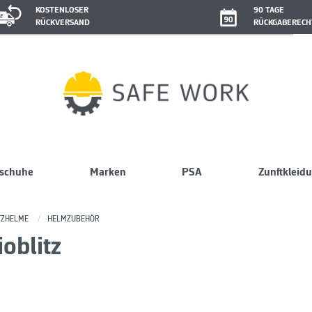
KOSTENLOSER
90 TAGE
RÜCKVERSAND
RÜCKGABERECH
sschuhe
Marken
PSA
Zunftkleid
TZHELME
HELMZUBEHÖR
oblitz