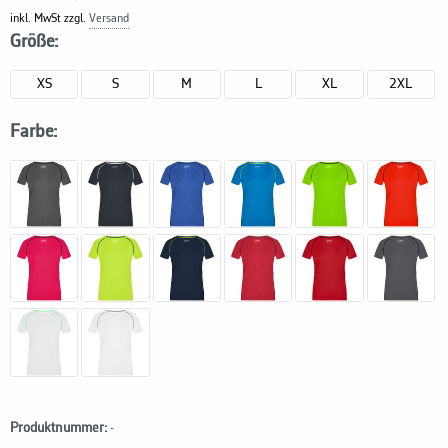
inkl. MwSt zzgl.
Versand
Größe:
XS
S
M
L
XL
2XL
Farbe:
Produktnummer:
-