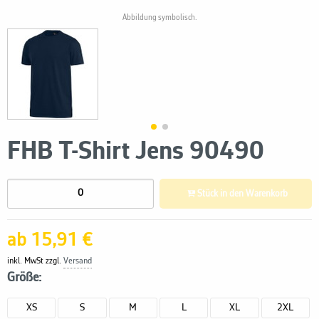
Abbildung symbolisch.
FHB T-Shirt Jens 90490
Stück in den Warenkorb
ab 15,91 €
inkl. MwSt zzgl.
Versand
Größe:
XS
S
M
L
XL
2XL